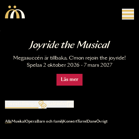
Hoppa till huvudinnehåll
Joyride the Musical
Megasuccén är tillbaka. C'mon rejoin the joyride!
Spelas 2 oktober 2026 - 7 mars 2027
Läs mer
Föreställningar
Kalender
Val av kategori uppdaterar innehållet automatiskt
Alla
Musikal
Opera
Barn och familj
Konsert
Turné
Dans
Övrigt