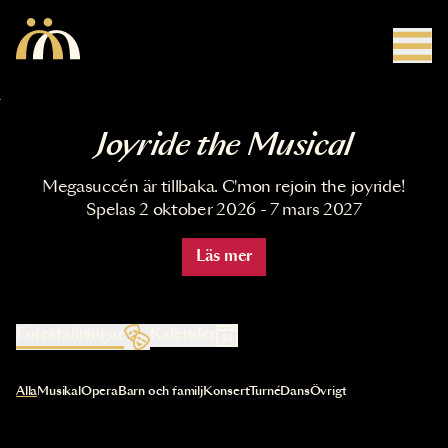
Hoppa till huvudinnehåll
Joyride the Musical
Megasuccén är tillbaka. C'mon rejoin the joyride!
Spelas 2 oktober 2026 - 7 mars 2027
Läs mer
Föreställningar
Kalender
Val av kategori uppdaterar innehållet automatiskt
Alla
Musikal
Opera
Barn och familj
Konsert
Turné
Dans
Övrigt