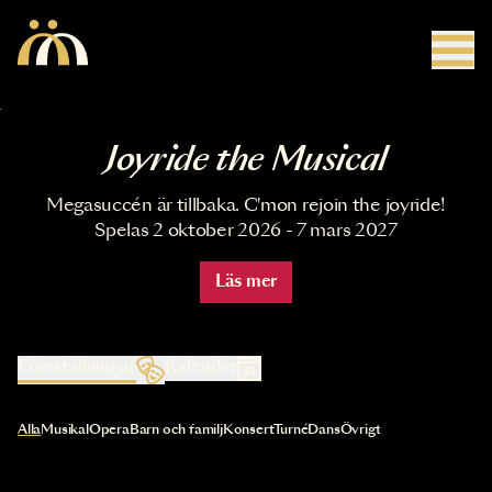
Hoppa till huvudinnehåll
Joyride the Musical
Megasuccén är tillbaka. C'mon rejoin the joyride!
Spelas 2 oktober 2026 - 7 mars 2027
Läs mer
Föreställningar
Kalender
Val av kategori uppdaterar innehållet automatiskt
Alla
Musikal
Opera
Barn och familj
Konsert
Turné
Dans
Övrigt