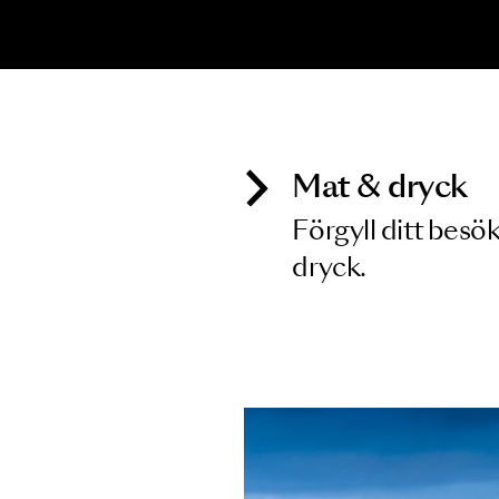
Inga föreställningar matchar
Mat & dry
Förgyll ditt
dryck.