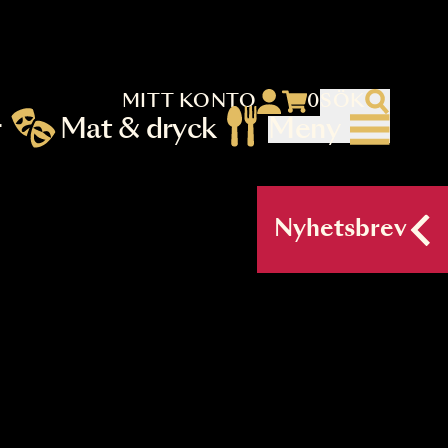
MITT KONTO
 menu)
llningar
Mat & dryck
Me
nu (primary) SV
Nyh