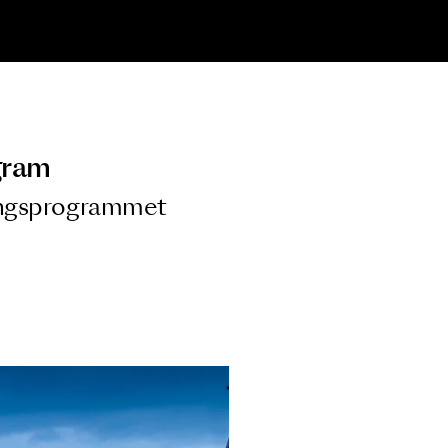
ngsprogram
ra i Säsongsprogrammet