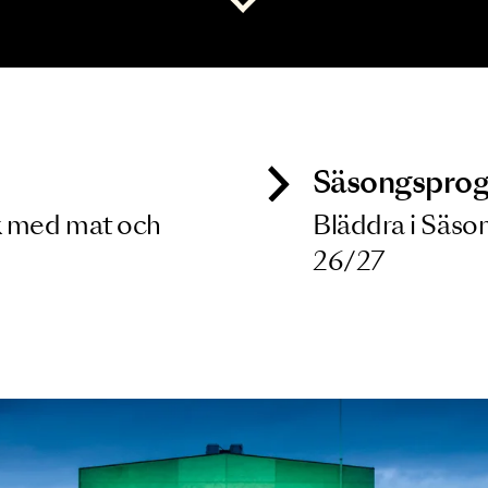
 dina filterkriterier
Visa alla
ck
Säso
 besök med mat och
Blädd
26/27