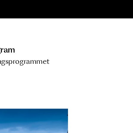
ngsprogram
ra i Säsongsprogrammet