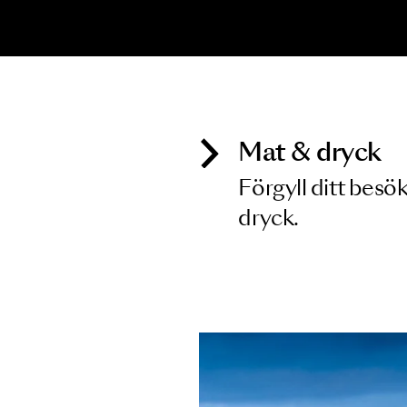
Inga föreställningar matchar
Mat & dry
Förgyll ditt
dryck.