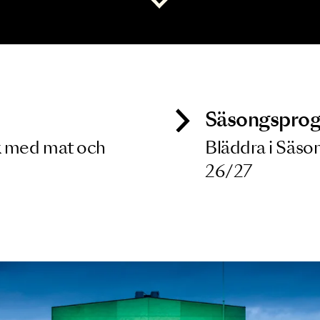
 dina filterkriterier
Visa alla
ck
Säso
 besök med mat och
Blädd
26/27