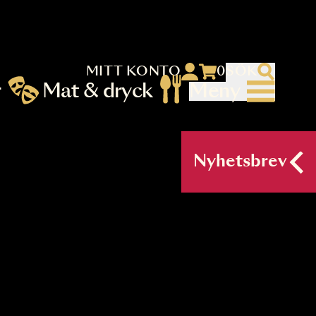
MITT KONTO
 menu)
llningar
Mat & dryck
Me
nu (primary) SV
Nyh