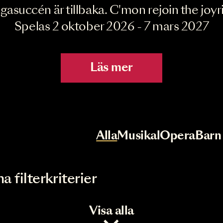
Joyride the Mu
Megasuccén är tillbaka. C'mon rejoin 
Spelas 2 oktober 2026 - 7 mar
Läs mer
r
Val av kategori
Alla
Musikal
Op