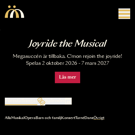
Hoppa till huvudinnehåll
Joyride the Musical
Megasuccén är tillbaka. C'mon rejoin the joyride!
Spelas 2 oktober 2026 - 7 mars 2027
Läs mer
Föreställningar
Kalender
Val av kategori uppdaterar innehållet automatiskt
Alla
Musikal
Opera
Barn och familj
Konsert
Turné
Dans
Övrigt