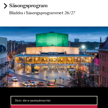
Säsongsprogram
Bläddra i Säsongsprogrammet 26/27
Nyhetsbrev
Ta del av förhandsinformation och biljettsläpp.