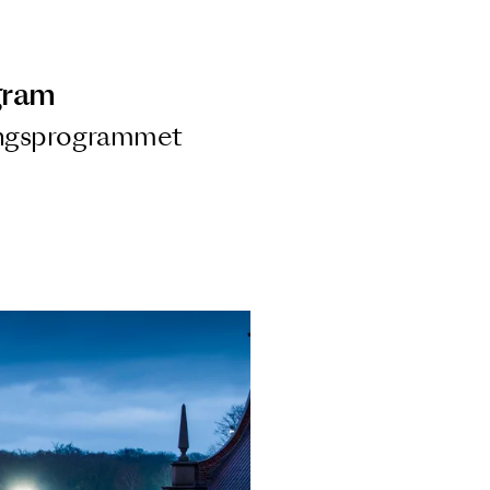
ngsprogram
ra i Säsongsprogrammet