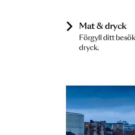
Inga föreställningar matchar
Mat & dry
Förgyll ditt
dryck.