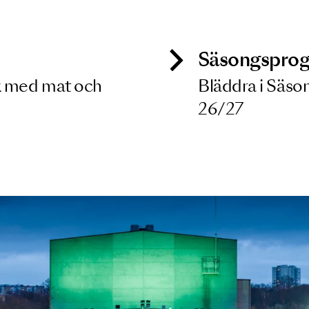
 dina filterkriterier
ck
Säso
 besök med mat och
Blädd
26/27