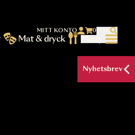
MITT KONTO
 menu)
llningar
Mat & dryck
Me
nu (primary) SV
Nyh