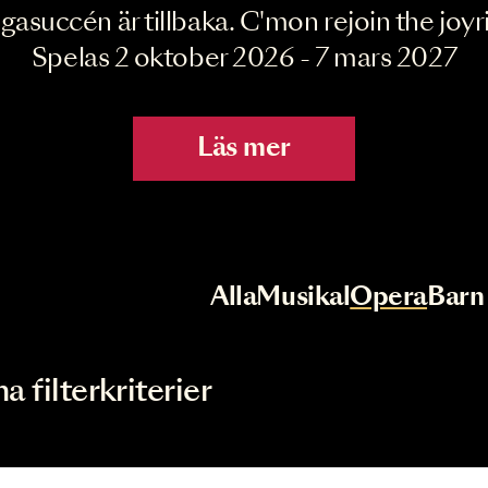
Joyride the Mu
Megasuccén är tillbaka. C'mon rejoin 
Spelas 2 oktober 2026 - 7 mar
Läs mer
r
Val av kategori
Alla
Musikal
Op