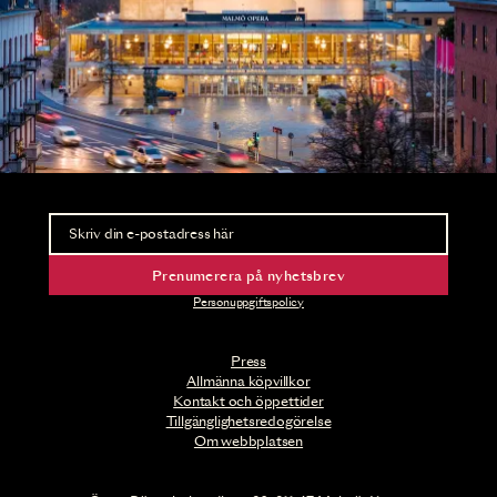
Nyhetsbrev
Ta del av förhandsinformation och biljettsläpp.
Prenumerera på nyhetsbrev
Personuppgiftspolicy
Press
Allmänna köpvillkor
Kontakt och öppettider
Tillgänglighetsredogörelse
Om webbplatsen