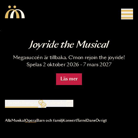
Hoppa till huvudinnehåll
Joyride the Musical
Megasuccén är tillbaka. C'mon rejoin the joyride!
Spelas 2 oktober 2026 - 7 mars 2027
Läs mer
Föreställningar
Kalender
Val av kategori uppdaterar innehållet automatiskt
Alla
Musikal
Opera
Barn och familj
Konsert
Turné
Dans
Övrigt