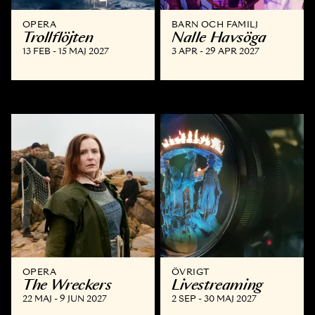
OPERA
BARN OCH FAMILJ
Trollflöjten
Nalle Havsöga
13 FEB - 15 MAJ 2027
3 APR - 29 APR 2027
OPERA
ÖVRIGT
The Wreckers
Livestreaming
22 MAJ - 9 JUN 2027
2 SEP - 30 MAJ 2027