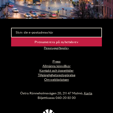
Nyhetsbrev
Ta del av förhandsinformation och biljettsläpp.
Prenumerera på nyhetsbrev
Personuppgiftspolicy
Press
Allmänna köpvillkor
Kontakt och öppettider
Tillgänglighetsredogörelse
Om webbplatsen
Östra Rönneholmsvägen 20, 211 47 Malmö,
Karta
Biljettkassa 040-20 85 00