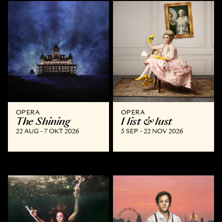
OPERA
OPERA
The Shining
I list & lust
22 AUG - 7 OKT 2026
5 SEP - 22 NOV 2026