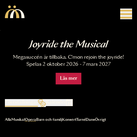
Hoppa till huvudinnehåll
Joyride the Musical
Megasuccén är tillbaka. C'mon rejoin the joyride!
Spelas 2 oktober 2026 - 7 mars 2027
Läs mer
Föreställningar
Kalender
Val av kategori uppdaterar innehållet automatiskt
Alla
Musikal
Opera
Barn och familj
Konsert
Turné
Dans
Övrigt