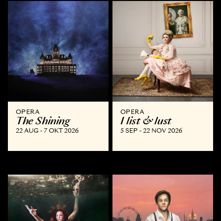
OPERA
OPERA
The Shining
I list & lust
22 AUG - 7 OKT 2026
5 SEP - 22 NOV 2026