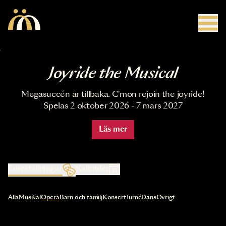
Hoppa till huvudinnehåll
Joyride the Musical
Megasuccén är tillbaka. C'mon rejoin the joyride!
Spelas 2 oktober 2026 - 7 mars 2027
Läs mer
Föreställningar
Kalender
Val av kategori uppdaterar innehållet automatiskt
Alla
Musikal
Opera
Barn och familj
Konsert
Turné
Dans
Övrigt