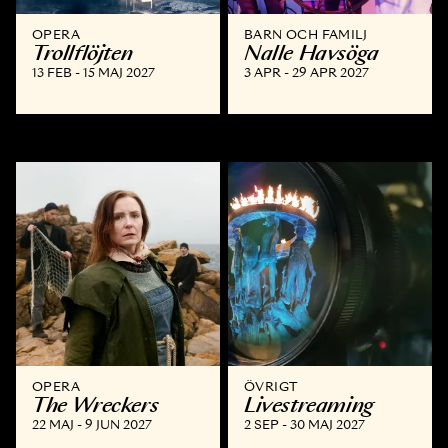
OPERA
BARN OCH FAMILJ
Trollflöjten
Nalle Havsöga
13 FEB - 15 MAJ 2027
3 APR - 29 APR 2027
OPERA
ÖVRIGT
The Wreckers
Livestreaming
22 MAJ - 9 JUN 2027
2 SEP - 30 MAJ 2027