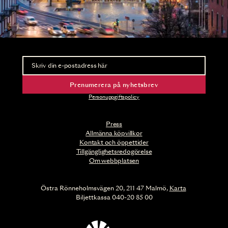
Nyhetsbrev
Ta del av förhandsinformation och biljettsläpp.
Prenumerera på nyhetsbrev
Personuppgiftspolicy
Press
Allmänna köpvillkor
Kontakt och öppettider
Tillgänglighetsredogörelse
Om webbplatsen
Östra Rönneholmsvägen 20, 211 47 Malmö,
Karta
Biljettkassa 040-20 85 00