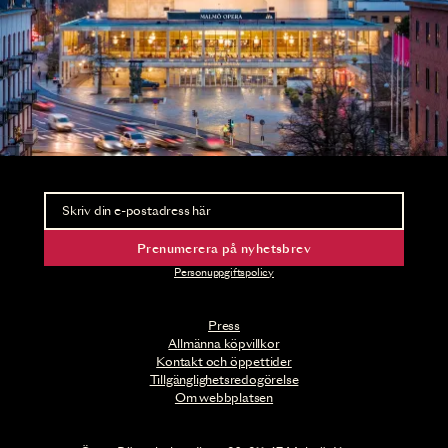
Nyhetsbrev
Ta del av förhandsinformation och biljettsläpp.
Prenumerera på nyhetsbrev
Personuppgiftspolicy
Press
Allmänna köpvillkor
Kontakt och öppettider
Tillgänglighetsredogörelse
Om webbplatsen