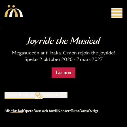
Hoppa till huvudinnehåll
Joyride the Musical
Megasuccén är tillbaka. C'mon rejoin the joyride!
Spelas 2 oktober 2026 - 7 mars 2027
Läs mer
Föreställningar
Kalender
Val av kategori uppdaterar innehållet automatiskt
Alla
Musikal
Opera
Barn och familj
Konsert
Turné
Dans
Övrigt