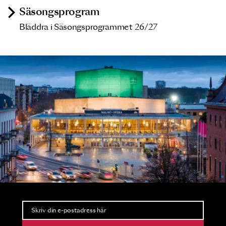
Säsongsprogram
Bläddra i Säsongsprogrammet 26/27
Nyhetsbrev
Ta del av förhandsinformation och biljettsläpp.