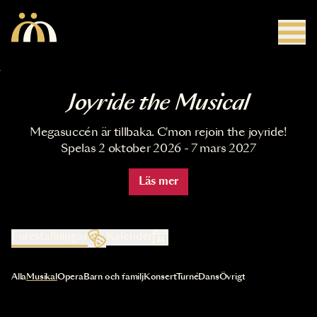
Hoppa till huvudinnehåll
Joyride the Musical
Megasuccén är tillbaka. C'mon rejoin the joyride!
Spelas 2 oktober 2026 - 7 mars 2027
Läs mer
Föreställningar
Kalender
Val av kategori uppdaterar innehållet automatiskt
Alla
Musikal
Opera
Barn och familj
Konsert
Turné
Dans
Övrigt