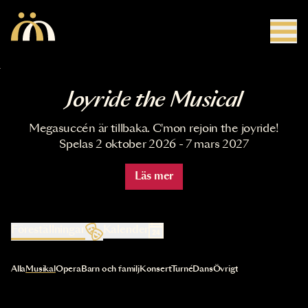
Hoppa till huvudinnehåll
Joyride the Musical
Megasuccén är tillbaka. C'mon rejoin the joyride!
Spelas 2 oktober 2026 - 7 mars 2027
Läs mer
Föreställningar
Kalender
Val av kategori uppdaterar innehållet automatiskt
Alla
Musikal
Opera
Barn och familj
Konsert
Turné
Dans
Övrigt