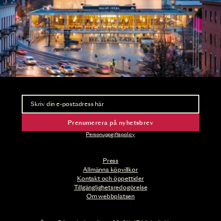
Nyhetsbrev
Ta del av förhandsinformation och biljettsläpp.
Prenumerera på nyhetsbrev
Personuppgiftspolicy
Press
Allmänna köpvillkor
Kontakt och öppettider
Tillgänglighetsredogörelse
Om webbplatsen