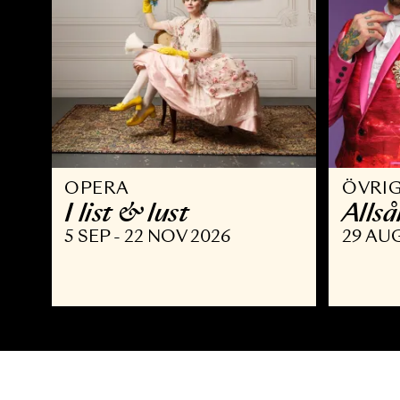
OPERA
Ö
I list & lust
A
5 SEP - 22 NOV 2026
2