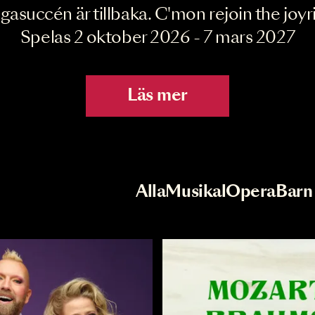
Joyride the Mu
Megasuccén är tillbaka. C'mon rejoin 
Spelas 2 oktober 2026 - 7 mar
Läs mer
r
Val av kategori
Alla
Musikal
Op