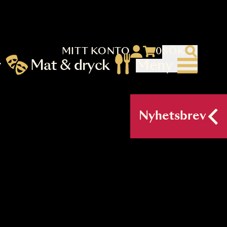
MITT KONTO
 menu)
llningar
Mat & dryck
Me
nu (primary) SV
Nyh