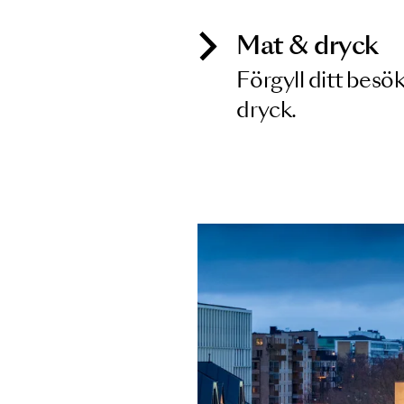
Mat & dry
Förgyll ditt
dryck.