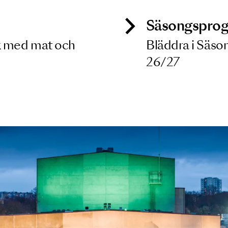
9 OKT 2026
ck
Säso
 besök med mat och
Blädd
26/27