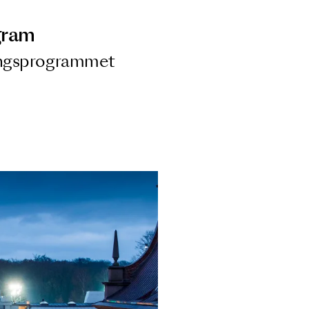
ngsprogram
ra i Säsongsprogrammet