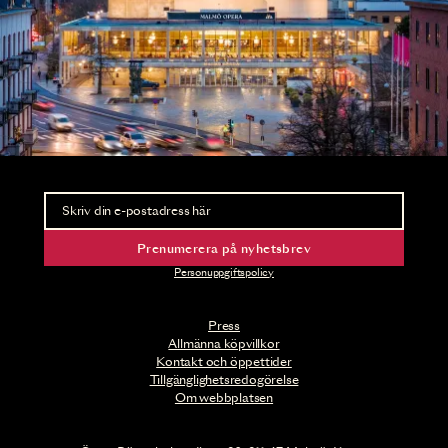
Nyhetsbrev
Ta del av förhandsinformation och biljettsläpp.
Prenumerera på nyhetsbrev
Personuppgiftspolicy
Press
Allmänna köpvillkor
Kontakt och öppettider
Tillgänglighetsredogörelse
Om webbplatsen