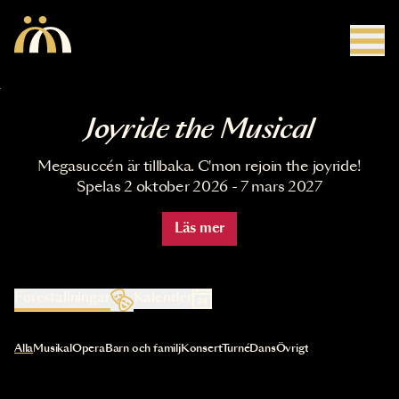
Hoppa till huvudinnehåll
Joyride the Musical
Megasuccén är tillbaka. C'mon rejoin the joyride!
Spelas 2 oktober 2026 - 7 mars 2027
Läs mer
Föreställningar
Kalender
Val av kategori uppdaterar innehållet automatiskt
Alla
Musikal
Opera
Barn och familj
Konsert
Turné
Dans
Övrigt