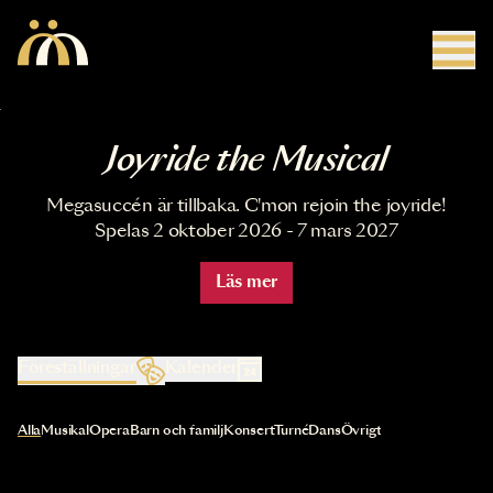
Hoppa till huvudinnehåll
Joyride the Musical
Megasuccén är tillbaka. C'mon rejoin the joyride!
Spelas 2 oktober 2026 - 7 mars 2027
Läs mer
Föreställningar
Kalender
Val av kategori uppdaterar innehållet automatiskt
Alla
Musikal
Opera
Barn och familj
Konsert
Turné
Dans
Övrigt