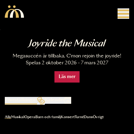
Hoppa till huvudinnehåll
Joyride the Musical
Megasuccén är tillbaka. C'mon rejoin the joyride!
Spelas 2 oktober 2026 - 7 mars 2027
Läs mer
Föreställningar
Kalender
Val av kategori uppdaterar innehållet automatiskt
Alla
Musikal
Opera
Barn och familj
Konsert
Turné
Dans
Övrigt