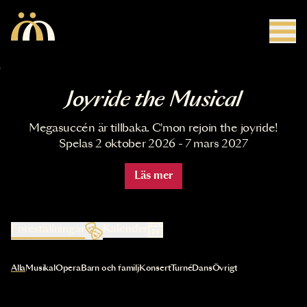
Hoppa till huvudinnehåll
Joyride the Musical
Megasuccén är tillbaka. C'mon rejoin the joyride!
Spelas 2 oktober 2026 - 7 mars 2027
Läs mer
Föreställningar
Kalender
Val av kategori uppdaterar innehållet automatiskt
Alla
Musikal
Opera
Barn och familj
Konsert
Turné
Dans
Övrigt