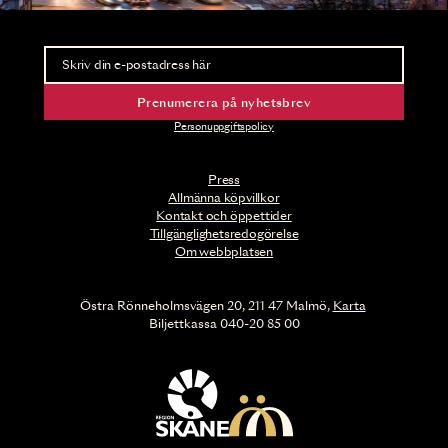
Nyhetsbrev
Ta del av förhandsinformation och biljettsläpp.
Prenumerera på nyhetsbrev
Personuppgiftspolicy
Press
Allmänna köpvillkor
Kontakt och öppettider
Tillgänglighetsredogörelse
Om webbplatsen
Östra Rönneholmsvägen 20, 211 47 Malmö,
Karta
Biljettkassa 040-20 85 00