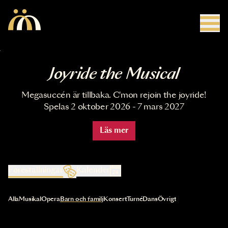
Hoppa till huvudinnehåll
Joyride the Musical
Megasuccén är tillbaka. C'mon rejoin the joyride!
Spelas 2 oktober 2026 - 7 mars 2027
Läs mer
Föreställningar
Kalender
Val av kategori uppdaterar innehållet automatiskt
Alla
Musikal
Opera
Barn och familj
Konsert
Turné
Dans
Övrigt