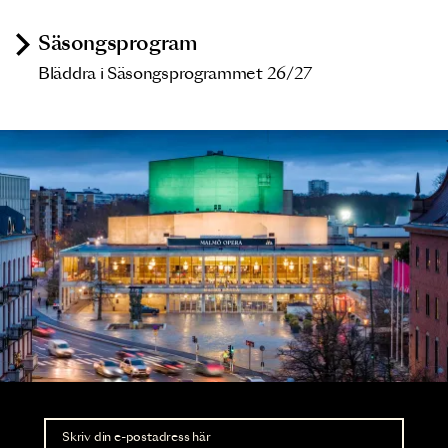
Säsongsprogram
Bläddra i Säsongsprogrammet 26/27
Nyhetsbrev
Ta del av förhandsinformation och biljettsläpp.