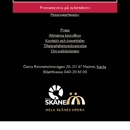
Prenumerera på nyhetsbrev
Personuppgiftspolicy
Press
Allmänna köpvillkor
Kontakt och öppettider
Tillgänglighetsredogörelse
Om webbplatsen
Östra Rönneholmsvägen 20, 211 47 Malmö,
Karta
Biljettkassa 040-20 85 00
HELA SKÅNES OPERA