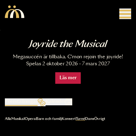
Hoppa till huvudinnehåll
Joyride the Musical
Megasuccén är tillbaka. C'mon rejoin the joyride!
Spelas 2 oktober 2026 - 7 mars 2027
Läs mer
Föreställningar
Kalender
Val av kategori uppdaterar innehållet automatiskt
Alla
Musikal
Opera
Barn och familj
Konsert
Turné
Dans
Övrigt