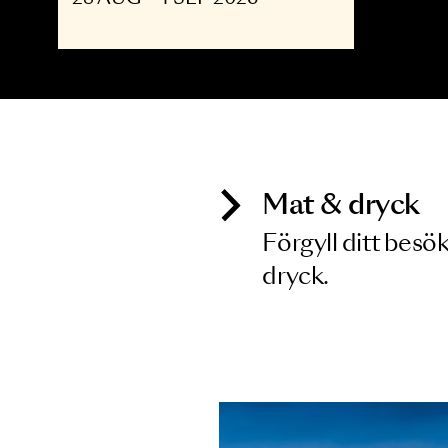
OPERA
The Shining - Opera
upp till 30
28 AUG - 4 SEP 2026