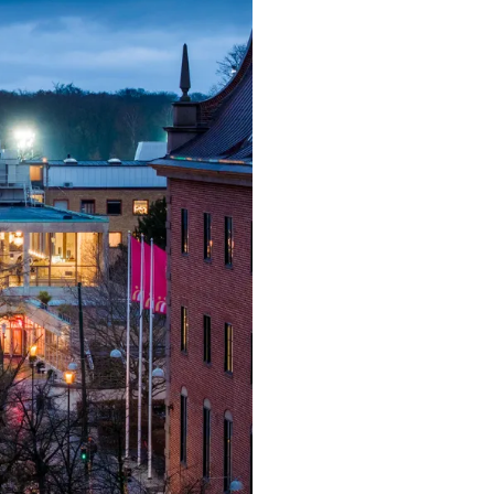
ngsprogram
ra i Säsongsprogrammet