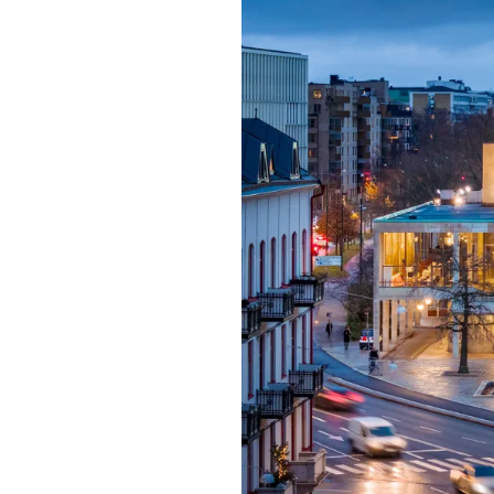
Mat & dry
Förgyll ditt
dryck.