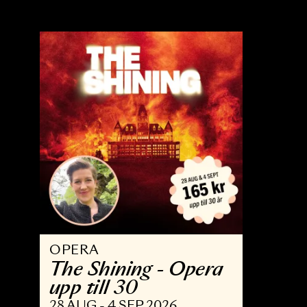
OPERA
B
Trollflöjten
N
13 FEB - 15 MAJ 2027
3 