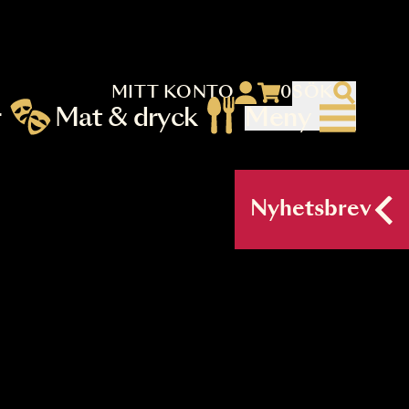
MITT KONTO
 menu)
llningar
Mat & dryck
Me
nu (primary) SV
Nyh