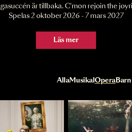
Joyride the Mu
Megasuccén är tillbaka. C'mon rejoin 
Spelas 2 oktober 2026 - 7 mar
Läs mer
r
Val av kategori
Alla
Musikal
Op