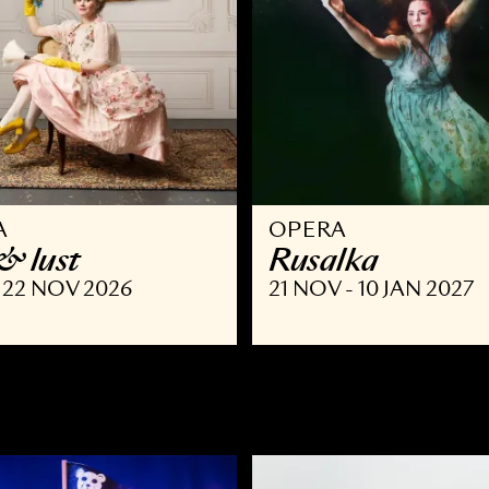
PERA
OPERA
 list & lust
Rusalka
SEP - 22 NOV 2026
21 NOV - 10