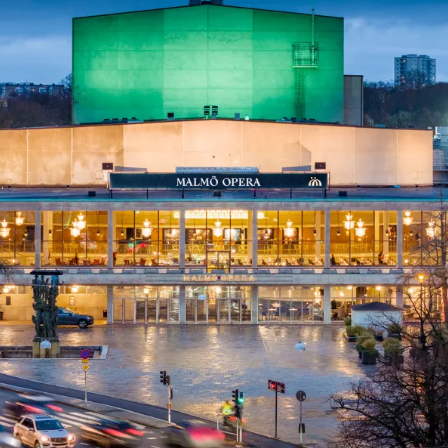
ck
Säso
 besök med mat och
Blädd
26/27