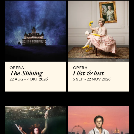
OPERA
OPERA
The Shining
I list & lust
22 AUG - 7 OKT 2026
5 SEP - 22 NOV 2026