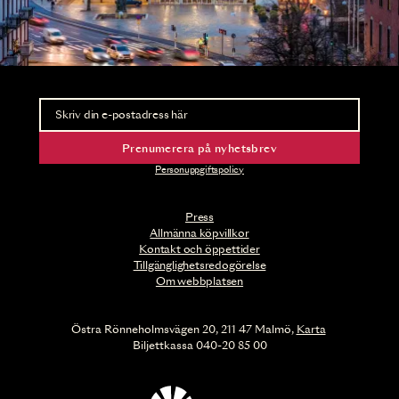
Nyhetsbrev
Ta del av förhandsinformation och biljettsläpp.
Prenumerera på nyhetsbrev
Personuppgiftspolicy
Press
Allmänna köpvillkor
Kontakt och öppettider
Tillgänglighetsredogörelse
Om webbplatsen
Östra Rönneholmsvägen 20, 211 47 Malmö,
Karta
Biljettkassa 040-20 85 00