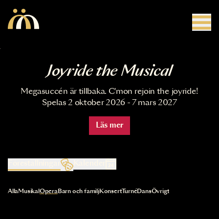
Hoppa till huvudinnehåll
Joyride the Musical
Megasuccén är tillbaka. C'mon rejoin the joyride!
Spelas 2 oktober 2026 - 7 mars 2027
Läs mer
Föreställningar
Kalender
Val av kategori uppdaterar innehållet automatiskt
Alla
Musikal
Opera
Barn och familj
Konsert
Turné
Dans
Övrigt