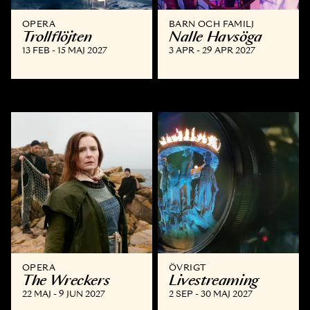
OPERA
BARN OCH FAMILJ
Trollflöjten
Nalle Havsöga
13 FEB - 15 MAJ 2027
3 APR - 29 APR 2027
OPERA
ÖVRIGT
The Wreckers
Livestreaming
22 MAJ - 9 JUN 2027
2 SEP - 30 MAJ 2027