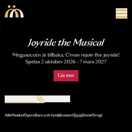
Hoppa till huvudinnehåll
Joyride the Musical
Megasuccén är tillbaka. C'mon rejoin the joyride!
Spelas 2 oktober 2026 - 7 mars 2027
Läs mer
Föreställningar
Kalender
Val av kategori uppdaterar innehållet automatiskt
Alla
Musikal
Opera
Barn och familj
Konsert
Turné
Dans
Övrigt