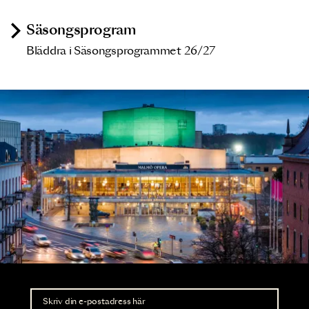
Säsongsprogram
Bläddra i Säsongsprogrammet 26/27
Nyhetsbrev
Ta del av förhandsinformation och biljettsläpp.