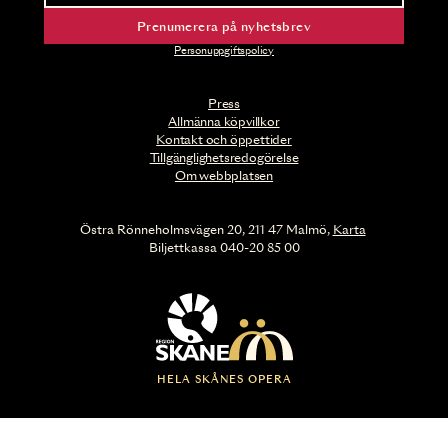
Prenumerera på nyhetsbrev
Personuppgiftspolicy
Press
Allmänna köpvillkor
Kontakt och öppettider
Tillgänglighetsredogörelse
Om webbplatsen
Östra Rönneholmsvägen 20, 211 47 Malmö,
Karta
Biljettkassa 040-20 85 00
HELA SKÅNES OPERA