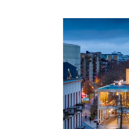
Mat & dry
Förgyll ditt
dryck.