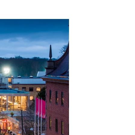
ngsprogram
ra i Säsongsprogrammet