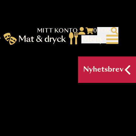
MITT KONTO
 menu)
llningar
Mat & dryck
Me
nu (primary) SV
Nyh