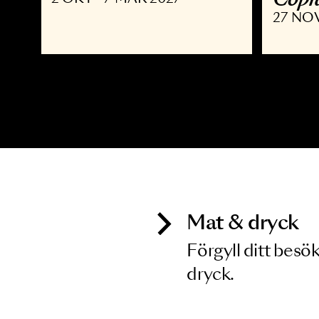
MUSIKAL
K
Joyride the Musical
D
C
2 OKT - 7 MAR 2027
2