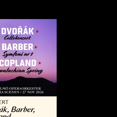
VRIGT
KONSERT
llsång med Operan
Kammar­
9 AUG - 30 AUG 2026
3 OKT - 29 