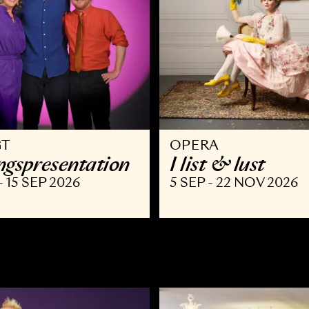
VRIGT
OPERA
äsongspresentation
I list & l
AUG - 15 SEP 2026
5 SEP - 22 