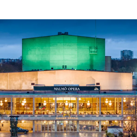
ck
Säso
 besök med mat och
Blädd
26/27