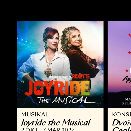
OPERA
Ö
Kvarteret Korpen
A
14 NOV - 10 JAN 2027
2