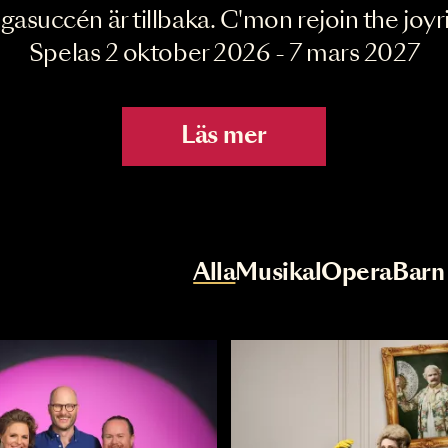
Joyride the Mu
Megasuccén är tillbaka. C'mon rejoin 
Spelas 2 oktober 2026 - 7 mar
Läs mer
r
Val av kategori
Alla
Musikal
Op