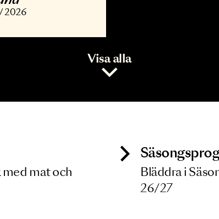
ONSERT
vořák, Barber,
opland
7 NOV 2026
Visa alla