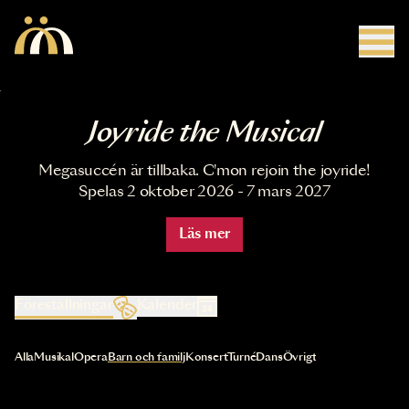
Hoppa till huvudinnehåll
Joyride the Musical
Megasuccén är tillbaka. C'mon rejoin the joyride!
Spelas 2 oktober 2026 - 7 mars 2027
Läs mer
Föreställningar
Kalender
Val av kategori uppdaterar innehållet automatiskt
Alla
Musikal
Opera
Barn och familj
Konsert
Turné
Dans
Övrigt