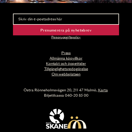
Nyhetsbrev
Ta del av förhandsinformation och biljettsläpp.
Prenumerera på nyhetsbrev
Personuppgiftspolicy
Press
Allmänna köpvillkor
Kontakt och öppettider
Tillgänglighetsredogörelse
Om webbplatsen
Östra Rönneholmsvägen 20, 211 47 Malmö,
Karta
Biljettkassa 040-20 85 00