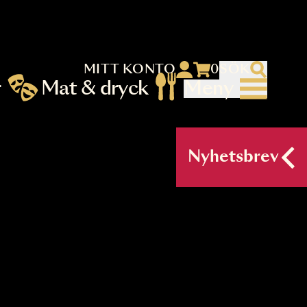
MITT KONTO
 menu)
llningar
Mat & dryck
Me
nu (primary) SV
Nyh