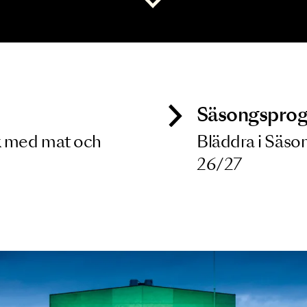
 dina filterkriterier
Visa alla
ck
Säso
 besök med mat och
Blädd
26/27