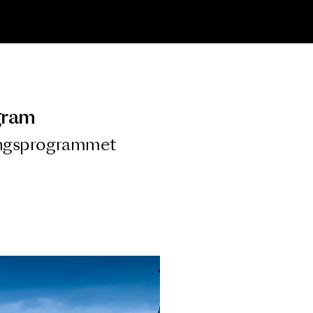
ngsprogram
ra i Säsongsprogrammet