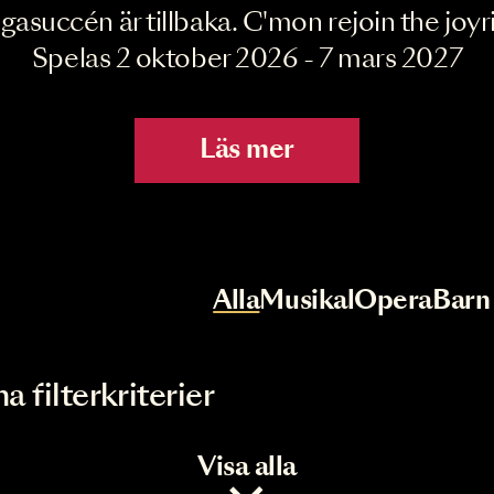
Joyride the Mu
Megasuccén är tillbaka. C'mon rejoin 
Spelas 2 oktober 2026 - 7 mar
Läs mer
r
Val av kategori
Alla
Musikal
Op