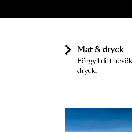
Inga föreställningar matchar
Mat & dry
Förgyll ditt
dryck.