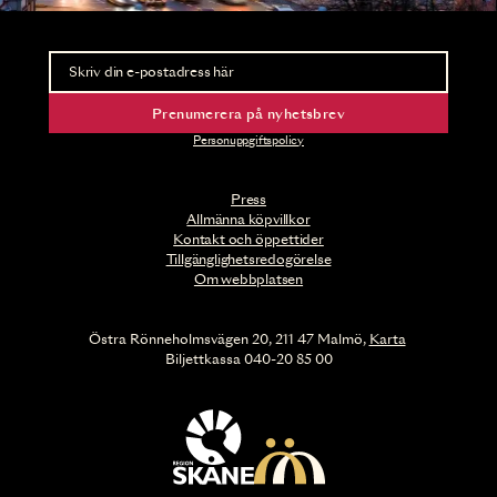
Nyhetsbrev
Ta del av förhandsinformation och biljettsläpp.
Prenumerera på nyhetsbrev
Personuppgiftspolicy
Press
Allmänna köpvillkor
Kontakt och öppettider
Tillgänglighetsredogörelse
Om webbplatsen
Östra Rönneholmsvägen 20, 211 47 Malmö,
Karta
Biljettkassa 040-20 85 00