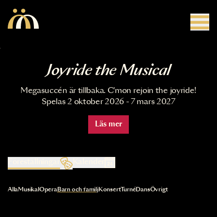
Hoppa till huvudinnehåll
Joyride the Musical
Megasuccén är tillbaka. C'mon rejoin the joyride!
Spelas 2 oktober 2026 - 7 mars 2027
Läs mer
Föreställningar
Kalender
Val av kategori uppdaterar innehållet automatiskt
Alla
Musikal
Opera
Barn och familj
Konsert
Turné
Dans
Övrigt