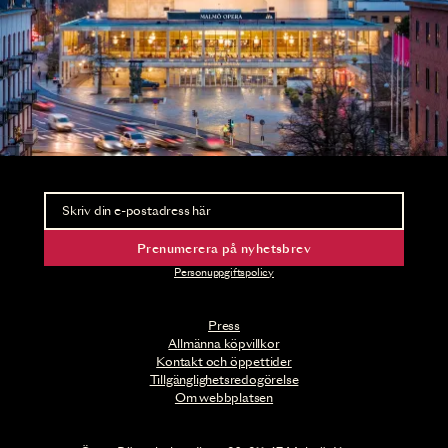
Nyhetsbrev
Ta del av förhandsinformation och biljettsläpp.
Prenumerera på nyhetsbrev
Personuppgiftspolicy
Press
Allmänna köpvillkor
Kontakt och öppettider
Tillgänglighetsredogörelse
Om webbplatsen