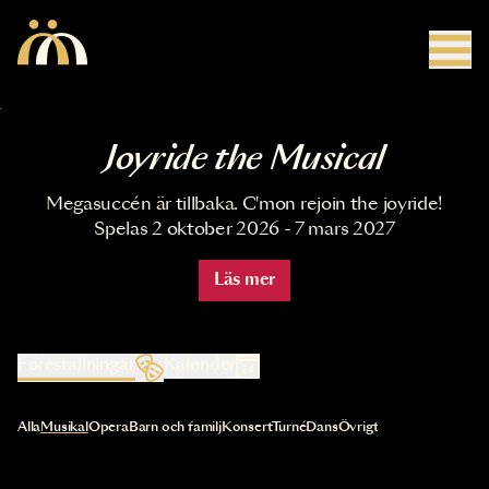
Hoppa till huvudinnehåll
Joyride the Musical
Megasuccén är tillbaka. C'mon rejoin the joyride!
Spelas 2 oktober 2026 - 7 mars 2027
Läs mer
Föreställningar
Kalender
Val av kategori uppdaterar innehållet automatiskt
Alla
Musikal
Opera
Barn och familj
Konsert
Turné
Dans
Övrigt