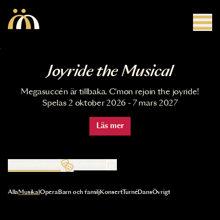
Hoppa till huvudinnehåll
Joyride the Musical
Megasuccén är tillbaka. C'mon rejoin the joyride!
Spelas 2 oktober 2026 - 7 mars 2027
Läs mer
Föreställningar
Kalender
Val av kategori uppdaterar innehållet automatiskt
Alla
Musikal
Opera
Barn och familj
Konsert
Turné
Dans
Övrigt