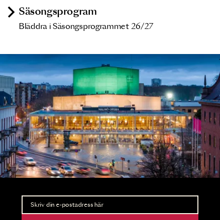
Säsongsprogram
Bläddra i Säsongsprogrammet 26/27
Nyhetsbrev
Ta del av förhandsinformation och biljettsläpp.