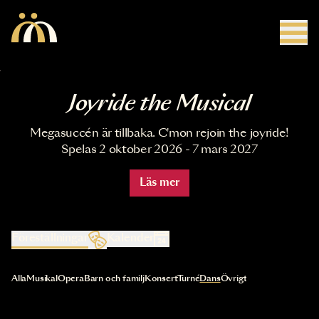
Hoppa till huvudinnehåll
Joyride the Musical
Megasuccén är tillbaka. C'mon rejoin the joyride!
Spelas 2 oktober 2026 - 7 mars 2027
Läs mer
Föreställningar
Kalender
Val av kategori uppdaterar innehållet automatiskt
Alla
Musikal
Opera
Barn och familj
Konsert
Turné
Dans
Övrigt