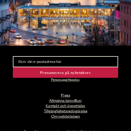
Nyhetsbrev
Ta del av förhandsinformation och biljettsläpp.
Prenumerera på nyhetsbrev
Personuppgiftspolicy
Press
Allmänna köpvillkor
Kontakt och öppettider
Tillgänglighetsredogörelse
Om webbplatsen