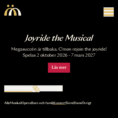
Hoppa till huvudinnehåll
Joyride the Musical
Megasuccén är tillbaka. C'mon rejoin the joyride!
Spelas 2 oktober 2026 - 7 mars 2027
Läs mer
Föreställningar
Kalender
Val av kategori uppdaterar innehållet automatiskt
Alla
Musikal
Opera
Barn och familj
Konsert
Turné
Dans
Övrigt