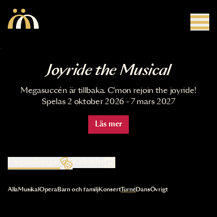
Hoppa till huvudinnehåll
Joyride the Musical
Megasuccén är tillbaka. C'mon rejoin the joyride!
Spelas 2 oktober 2026 - 7 mars 2027
Läs mer
Föreställningar
Kalender
Val av kategori uppdaterar innehållet automatiskt
Alla
Musikal
Opera
Barn och familj
Konsert
Turné
Dans
Övrigt