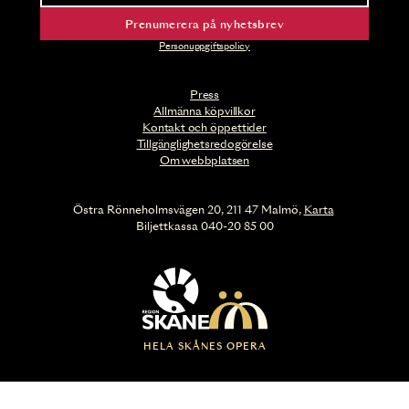
Prenumerera på nyhetsbrev
Personuppgiftspolicy
Press
Allmänna köpvillkor
Kontakt och öppettider
Tillgänglighetsredogörelse
Om webbplatsen
Östra Rönneholmsvägen 20, 211 47 Malmö,
Karta
Biljettkassa 040-20 85 00
HELA SKÅNES OPERA