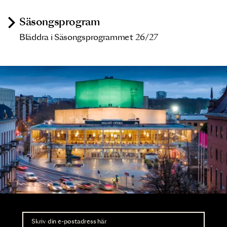
Säsongsprogram
Bläddra i Säsongsprogrammet 26/27
Nyhetsbrev
Ta del av förhandsinformation och biljettsläpp.