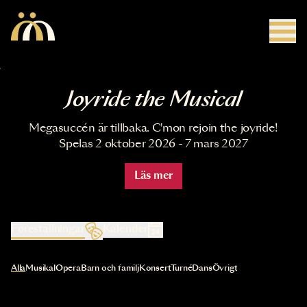
Hoppa till huvudinnehåll
Joyride the Musical
Megasuccén är tillbaka. C'mon rejoin the joyride!
Spelas 2 oktober 2026 - 7 mars 2027
Läs mer
Föreställningar
Kalender
Val av kategori uppdaterar innehållet automatiskt
Alla
Musikal
Opera
Barn och familj
Konsert
Turné
Dans
Övrigt