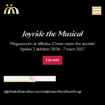
Hoppa till huvudinnehåll
Joyride the Musical
Megasuccén är tillbaka. C'mon rejoin the joyride!
Spelas 2 oktober 2026 - 7 mars 2027
Läs mer
Föreställningar
Kalender
Val av kategori uppdaterar innehållet automatiskt
Alla
Musikal
Opera
Barn och familj
Konsert
Turné
Dans
Övrigt