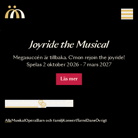
Hoppa till huvudinnehåll
Joyride the Musical
Megasuccén är tillbaka. C'mon rejoin the joyride!
Spelas 2 oktober 2026 - 7 mars 2027
Läs mer
Föreställningar
Kalender
Val av kategori uppdaterar innehållet automatiskt
Alla
Musikal
Opera
Barn och familj
Konsert
Turné
Dans
Övrigt