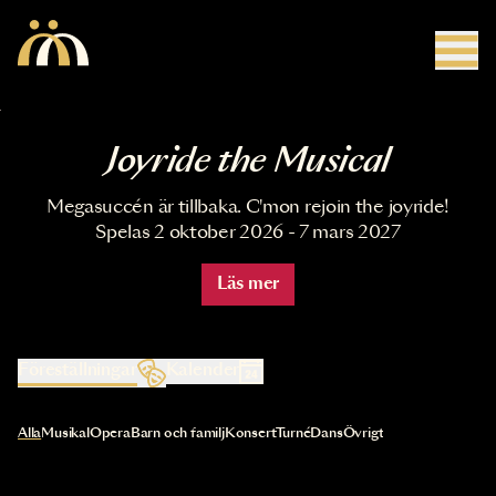
Hoppa till huvudinnehåll
Joyride the Musical
Megasuccén är tillbaka. C'mon rejoin the joyride!
Spelas 2 oktober 2026 - 7 mars 2027
Läs mer
Föreställningar
Kalender
Val av kategori uppdaterar innehållet automatiskt
Alla
Musikal
Opera
Barn och familj
Konsert
Turné
Dans
Övrigt