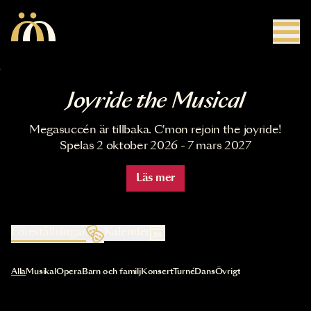
Hoppa till huvudinnehåll
Joyride the Musical
Megasuccén är tillbaka. C'mon rejoin the joyride!
Spelas 2 oktober 2026 - 7 mars 2027
Läs mer
Föreställningar
Kalender
Val av kategori uppdaterar innehållet automatiskt
Alla
Musikal
Opera
Barn och familj
Konsert
Turné
Dans
Övrigt