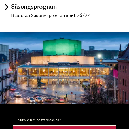
Säsongsprogram
Bläddra i Säsongsprogrammet 26/27
Nyhetsbrev
Ta del av förhandsinformation och biljettsläpp.