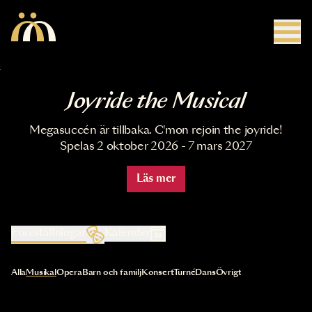
Hoppa till huvudinnehåll
Joyride the Musical
Megasuccén är tillbaka. C'mon rejoin the joyride!
Spelas 2 oktober 2026 - 7 mars 2027
Läs mer
Föreställningar
Kalender
Val av kategori uppdaterar innehållet automatiskt
Alla
Musikal
Opera
Barn och familj
Konsert
Turné
Dans
Övrigt