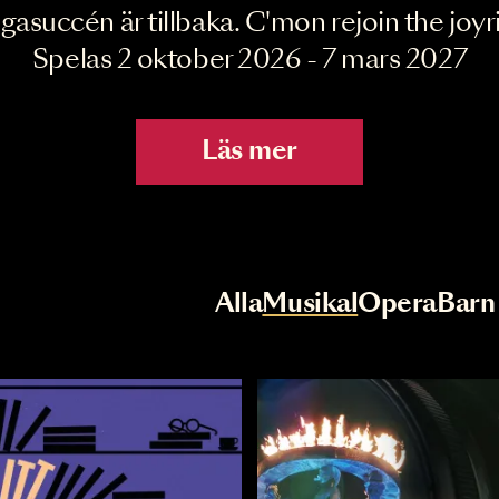
Joyride the Mu
Megasuccén är tillbaka. C'mon rejoin 
Spelas 2 oktober 2026 - 7 mar
Läs mer
r
Val av kategori
Alla
Musikal
Op