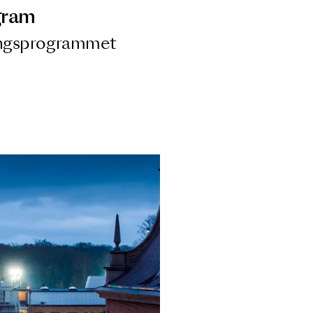
ngsprogram
ra i Säsongsprogrammet