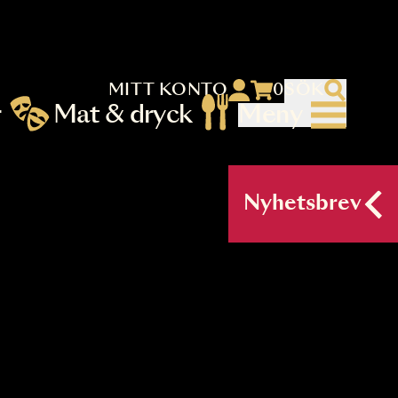
MITT KONTO
 menu)
llningar
Mat & dryck
Me
nu (primary) SV
Nyh