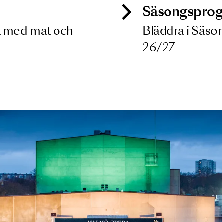
ck
Säso
 besök med mat och
Blädd
26/27