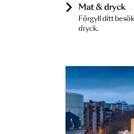
Mat & dry
Förgyll ditt
dryck.