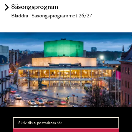
Säsongsprogram
Bläddra i Säsongsprogrammet 26/27
Nyhetsbrev
Ta del av förhandsinformation och biljettsläpp.