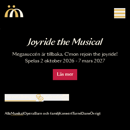
Hoppa till huvudinnehåll
Joyride the Musical
Megasuccén är tillbaka. C'mon rejoin the joyride!
Spelas 2 oktober 2026 - 7 mars 2027
Läs mer
Föreställningar
Kalender
Val av kategori uppdaterar innehållet automatiskt
Alla
Musikal
Opera
Barn och familj
Konsert
Turné
Dans
Övrigt