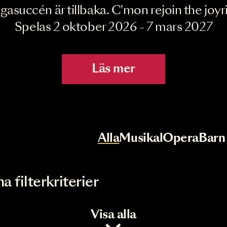
Joyride the Mu
Megasuccén är tillbaka. C'mon rejoin 
Spelas 2 oktober 2026 - 7 mar
Läs mer
r
Val av kategori
Alla
Musikal
Op