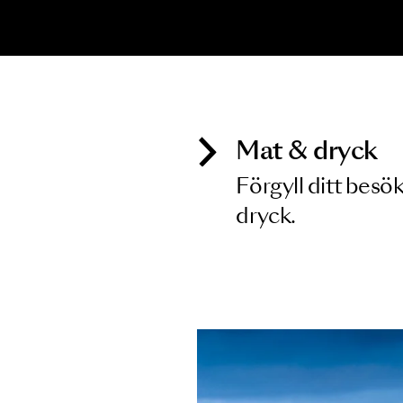
Inga föreställningar matchar
Mat & dry
Förgyll ditt
dryck.