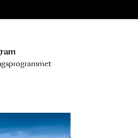
ngsprogram
ra i Säsongsprogrammet