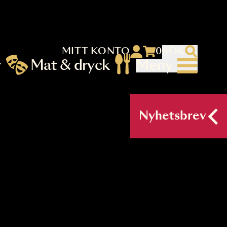
MITT KONTO
 menu)
llningar
Mat & dryck
Me
nu (primary) SV
Nyh