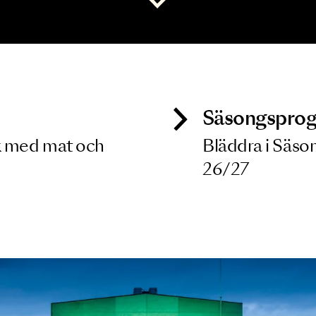
 dina filterkriterier
Visa alla
ck
Säso
 besök med mat och
Blädd
26/27