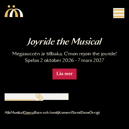
Hoppa till huvudinnehåll
Joyride the Musical
Megasuccén är tillbaka. C'mon rejoin the joyride!
Spelas 2 oktober 2026 - 7 mars 2027
Läs mer
Föreställningar
Kalender
Val av kategori uppdaterar innehållet automatiskt
Alla
Musikal
Opera
Barn och familj
Konsert
Turné
Dans
Övrigt