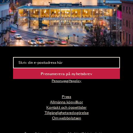
Nyhetsbrev
Ta del av förhandsinformation och biljettsläpp.
Prenumerera på nyhetsbrev
Personuppgiftspolicy
Press
Allmänna köpvillkor
Kontakt och öppettider
Tillgänglighetsredogörelse
Om webbplatsen