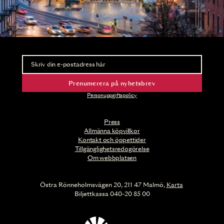
Nyhetsbrev
Ta del av förhandsinformation och biljettsläpp.
Prenumerera på nyhetsbrev
Personuppgiftspolicy
Press
Allmänna köpvillkor
Kontakt och öppettider
Tillgänglighetsredogörelse
Om webbplatsen
Östra Rönneholmsvägen 20, 211 47 Malmö,
Karta
Biljettkassa 040-20 85 00