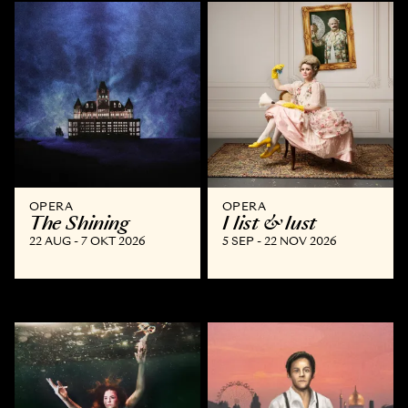
OPERA
OPERA
The Shining
I list & lust
22 AUG - 7 OKT 2026
5 SEP - 22 NOV 2026