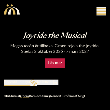
Hoppa till huvudinnehåll
Joyride the Musical
Megasuccén är tillbaka. C'mon rejoin the joyride!
Spelas 2 oktober 2026 - 7 mars 2027
Läs mer
Föreställningar
Kalender
Val av kategori uppdaterar innehållet automatiskt
Alla
Musikal
Opera
Barn och familj
Konsert
Turné
Dans
Övrigt