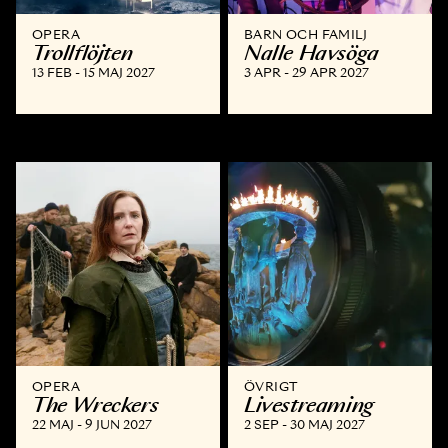
OPERA
BARN OCH FAMILJ
Trollflöjten
Nalle Havsöga
13 FEB - 15 MAJ 2027
3 APR - 29 APR 2027
OPERA
ÖVRIGT
The Wreckers
Livestreaming
22 MAJ - 9 JUN 2027
2 SEP - 30 MAJ 2027