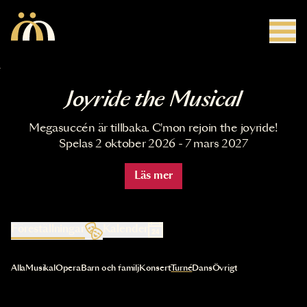
Hoppa till huvudinnehåll
Joyride the Musical
Megasuccén är tillbaka. C'mon rejoin the joyride!
Spelas 2 oktober 2026 - 7 mars 2027
Läs mer
Föreställningar
Kalender
Val av kategori uppdaterar innehållet automatiskt
Alla
Musikal
Opera
Barn och familj
Konsert
Turné
Dans
Övrigt