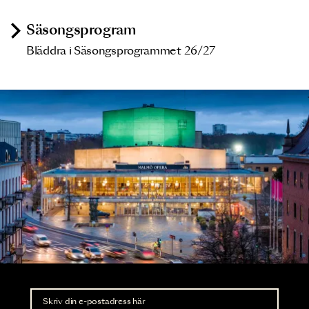
Säsongsprogram
Bläddra i Säsongsprogrammet 26/27
Nyhetsbrev
Ta del av förhandsinformation och biljettsläpp.