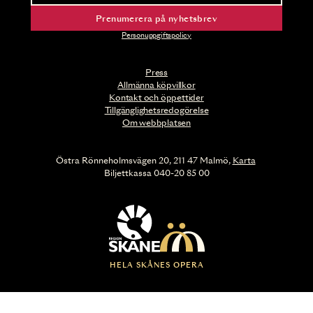
Prenumerera på nyhetsbrev
Personuppgiftspolicy
Press
Allmänna köpvillkor
Kontakt och öppettider
Tillgänglighetsredogörelse
Om webbplatsen
Östra Rönneholmsvägen 20, 211 47 Malmö,
Karta
Biljettkassa 040-20 85 00
HELA SKÅNES OPERA