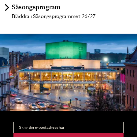
Säsongsprogram
Bläddra i Säsongsprogrammet 26/27
Nyhetsbrev
Ta del av förhandsinformation och biljettsläpp.