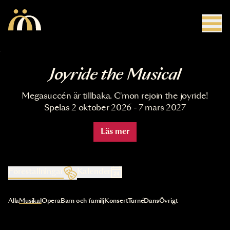
Hoppa till huvudinnehåll
Joyride the Musical
Megasuccén är tillbaka. C'mon rejoin the joyride!
Spelas 2 oktober 2026 - 7 mars 2027
Läs mer
Föreställningar
Kalender
Val av kategori uppdaterar innehållet automatiskt
Alla
Musikal
Opera
Barn och familj
Konsert
Turné
Dans
Övrigt