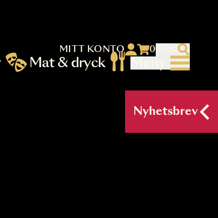
MITT KONTO
 menu)
llningar
Mat & dryck
Me
nu (primary) SV
Nyh