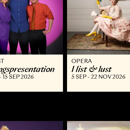
VRIGT
OPERA
äsongspresentation
I list & l
AUG - 15 SEP 2026
5 SEP - 22 