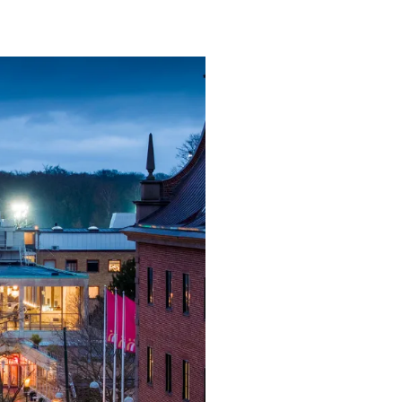
ngsprogram
ra i Säsongsprogrammet