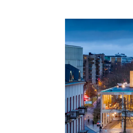
Mat & dry
Förgyll ditt
dryck.