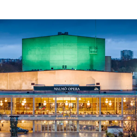
ck
Säso
 besök med mat och
Blädd
26/27