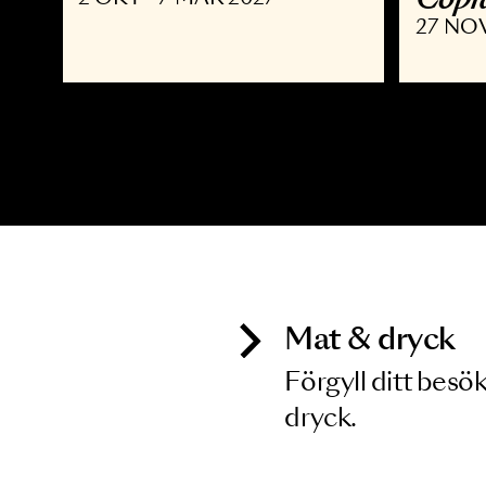
MUSIKAL
K
Joyride the Musical
D
C
2 OKT - 7 MAR 2027
2