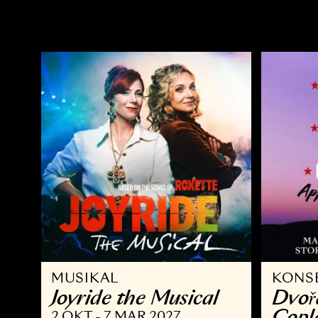
OPERA
Ö
Kvarteret Korpen
A
14 NOV - 10 JAN 2027
2