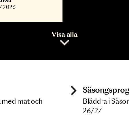
ONSERT
vořák, Barber,
opland
7 NOV 2026
Visa alla