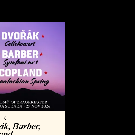
VRIGT
KONSERT
llsång med Operan
Kammar­
9 AUG - 30 AUG 2026
3 OKT - 29 