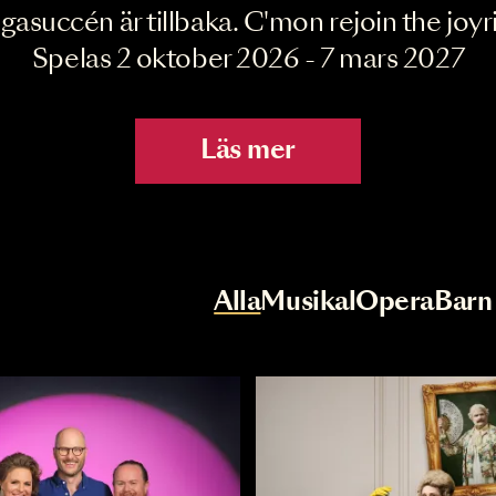
Joyride the Mu
Megasuccén är tillbaka. C'mon rejoin 
Spelas 2 oktober 2026 - 7 mar
Läs mer
r
Val av kategori
Alla
Musikal
Op