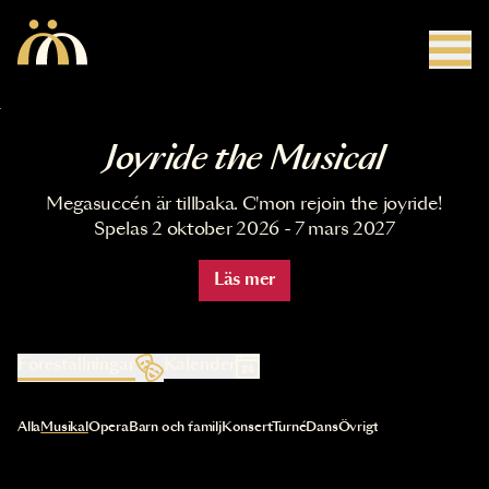
Hoppa till huvudinnehåll
Joyride the Musical
Megasuccén är tillbaka. C'mon rejoin the joyride!
Spelas 2 oktober 2026 - 7 mars 2027
Läs mer
Föreställningar
Kalender
Val av kategori uppdaterar innehållet automatiskt
Alla
Musikal
Opera
Barn och familj
Konsert
Turné
Dans
Övrigt