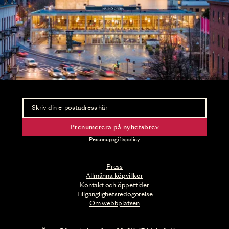
Nyhetsbrev
Ta del av förhandsinformation och biljettsläpp.
Prenumerera på nyhetsbrev
Personuppgiftspolicy
Press
Allmänna köpvillkor
Kontakt och öppettider
Tillgänglighetsredogörelse
Om webbplatsen