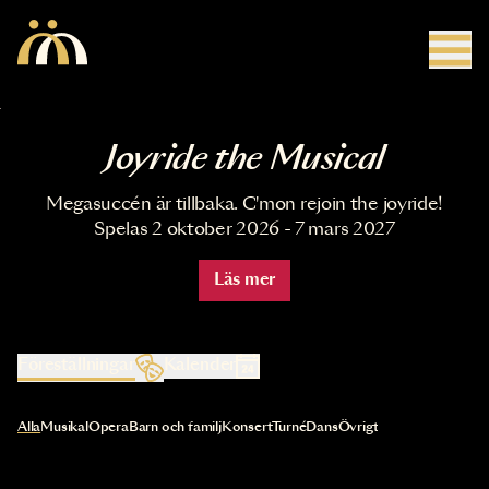
Hoppa till huvudinnehåll
Joyride the Musical
Megasuccén är tillbaka. C'mon rejoin the joyride!
Spelas 2 oktober 2026 - 7 mars 2027
Läs mer
Föreställningar
Kalender
Val av kategori uppdaterar innehållet automatiskt
Alla
Musikal
Opera
Barn och familj
Konsert
Turné
Dans
Övrigt