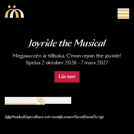
Hoppa till huvudinnehåll
Joyride the Musical
Megasuccén är tillbaka. C'mon rejoin the joyride!
Spelas 2 oktober 2026 - 7 mars 2027
Läs mer
Föreställningar
Kalender
Val av kategori uppdaterar innehållet automatiskt
Alla
Musikal
Opera
Barn och familj
Konsert
Turné
Dans
Övrigt